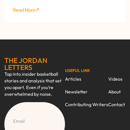
Read More
THE JORDAN
LETTERS
USEFUL LINK
Tap into insider basketball
Articles
Videos
stories and analysis that set
you apart. Even if you’re
Newsletter
About
overwhelmed by noise.
Contributing Writers
Contact
CAPTCHA