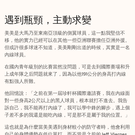
遇到瓶頸，主動求變
美美是大馬乃至東南亞頂級的側翼球員，這一點我堅信不
移，他的實力已經可以在其他一些亞洲聯賽擔任亞洲外援。
但或許很多球迷不知道，美美剛剛出道的時候，其實是一名
內線球員。
在國內青年級別的比賽當然沒問題，可是去到國際賽場和升
上成年隊之后問題就來了，因為以他191公分的身高打內線
有點強人所難。
他回憶說：「之前在第一屆珍軒杯國際邀請賽，我在內線面
對一些身高2公尺以上的黑人球員，根本就打不進去。我告
訴自己，我不能再打內線了，我可以學中鋒的腳步，遇上個
子差不多的我還是能吃內線，可是那不是屬于我的位置。」
這也就是為什麼當美美遇到身材較小的防守者時，他會利用
自己的身體優勢在低位單打，而不管是之前的Jeff Viernes