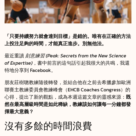
「只要持續努力就會達到目標」是錯的。唯有在正確的方法
上投注足夠的時間，才能真正進步。別無他法。
最近重讀
刻意練習 (Peak: Secrets from the New Science
of Expertise)
，書中前言的這句話引起我很大的共鳴，我還
特地分享到 Facebook。
朋友莊樹聰教練隨後轉發，並結合他在之前去希臘參加歐洲
聯賽主教練委員會教練峰會（EHCB Coaches Congress）的
心得，提出了新的觀點，成為本週這篇文章的靈感來源：
既
然在最高層級時間是如此稀缺，教練該如何讓每一分鐘都發
揮最大意義？
沒有多餘的時間浪費