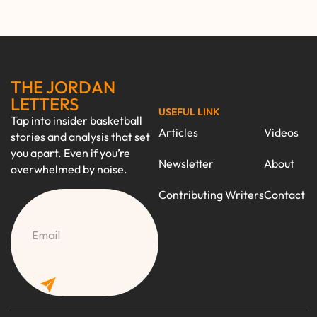
THE JORDAN
LETTERS
USEFUL LINK
Tap into insider basketball
Articles
Videos
stories and analysis that set
you apart. Even if you’re
Newsletter
About
overwhelmed by noise.
Contributing Writers
Contact
CAPTCHA