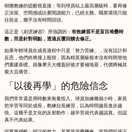
樹聰教練的提醒很直接：等到球員站上最高層級時，要再修
正決策、空間感或比賽閱讀能力，已經太難。職業環境只能
往前走，幾乎沒有時間回頭。
這正是《
刻意練習》
所強調的：
有效練習不是盲目堆疊時
數，而是針對弱點，透過反覆回饋去修正。
如果年輕球員在成長過程中只是「努力苦練」，沒有設計和
反思，他們終將撞上瓶頸，因為精英層級根本沒有時間替他
們重建基礎。就像摩天大樓蓋好後才要補地基，代價將極其
龐大且痛苦。
「以後再學」的危險信念
我們常常還是用時數來衡量投入。球員加練幾個小時，家長
把辛苦等同於成長，教練拉長練習，以為時間越長進步越
快。這幾乎是文化的反射動作：越辛苦就代表越認真。但認
真不代表結果。
現實更殘酷：錯誤的努力，其實是浪費機會。當我們延後正