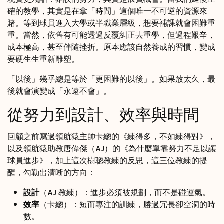
確的教學，其實是在拿「時間」這個唯一不可逆的資源來
賭。等到球員進入大學或半職業層級，想要補課就會困難重
重。當然，依舊有可能透過反覆糾正去重學，但過程艱辛，
成本極高，甚至伴隨挫折。原本應該自然養成的習慣，變成
要硬生生重新雕塑。
「以後」幾乎總是等於「更困難的以後」。如果放太久，最
後就會演變成「永遠不會」。
從努力到設計、效率與時間
回顧之前寫過領航猿主帥卡總的
《練得多，不如練得對》
，
以及領航猿助教唐偉傑（AJ）的
《為什麼單靠努力不足以讓
球員進步》
，加上這次樹聰教練的反思，這三位教練的提
醒，勾勒出清晰的方向：
設計
（AJ 教練）：進步必須被規劃，而不是碰運氣。
效率
（卡總）：短而專注的訓練，勝過冗長卻空洞的時
數。