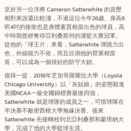
至於另一位洋將 Cameron Satterwhite 的資歷
相對來說還比較淺，不過這位今年26歲、身高6
呎4吋的後衛也是身體素質相當出色的球員，高
中時期曾經奪得亞利桑那州的灌籃大賽冠軍。
從他的「球王片」來看，Satterwhite 彈跳力出
色，外線能力不俗，而且目測他的臂展相當
長，可以成為一個很好的防守大鎖。
值得一提，2018年芝加哥羅耀拉大學（Loyola
Chicago University）以「灰姑娘」的姿態殺進
美國NCAA一級全國錦標賽最後四強，
Satterwhite 就是球隊的成員之一，可惜球隊在
半決賽不敵密西根大學無緣決賽。後來
Satterwhite 先後轉校到北亞利桑那和蒙塔納大
學，完成了他的大學籃球生涯。