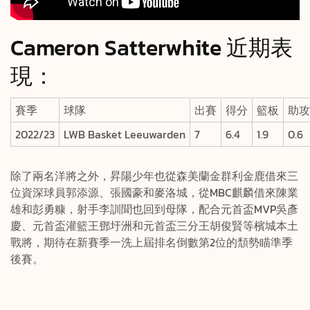
Cameron Satterwhite 近期表
現：
賽季
球隊
出賽
得分
籃板
助攻
2022/23
LWB Basket Leeuwarden
7
6.4
1.9
0.6
除了兩名洋將之外，昇陽少年也從森美蘭金群利金鹿借來三
位資深球員郭添源、張國豪和麥洛城，從MBC麒麟借來陳業
雄和彭勇糠，射手李訓聞也回到母隊，配合元首盃MVP吳彥
慶、元首盃灌籃王鄧圩洲和元首盃三分王胡俊賢等檳城本土
戰將，期待在新賽季一洗上屆排名倒數第2位的頹勢瞄準季
後賽。