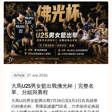
Article
27 July 2026
大馬U25男女籃出戰佛光杯｜完整名
單、分組與賽程
大馬U25男女籃將出戰7月28日至8月2日在高雄舉
行的佛光杯。男隊延續廈門班底，力求保持近兩屆