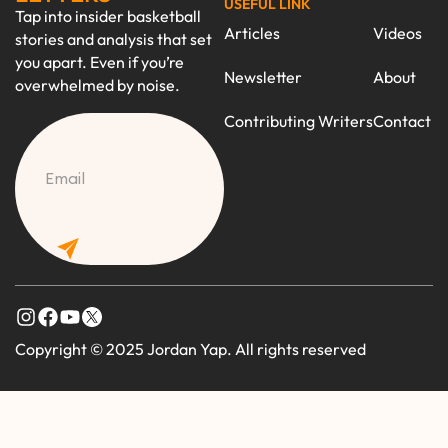
USEFUL LINK
Tap into insider basketball
Articles
Videos
stories and analysis that set
you apart. Even if you’re
Newsletter
About
overwhelmed by noise.
Contributing Writers
Contact
CAPTCHA
Copyright © 2025 Jordan Yap. All rights reserved