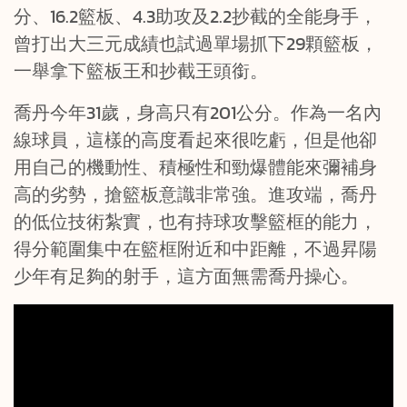
分、16.2籃板、4.3助攻及2.2抄截的全能身手，
曾打出大三元成績也試過單場抓下29顆籃板，
一舉拿下籃板王和抄截王頭銜。
喬丹今年31歲，身高只有201公分。作為一名內
線球員，這樣的高度看起來很吃虧，但是他卻
用自己的機動性、積極性和勁爆體能來彌補身
高的劣勢，搶籃板意識非常強。進攻端，喬丹
的低位技術紮實，也有持球攻擊籃框的能力，
得分範圍集中在籃框附近和中距離，不過昇陽
少年有足夠的射手，這方面無需喬丹操心。