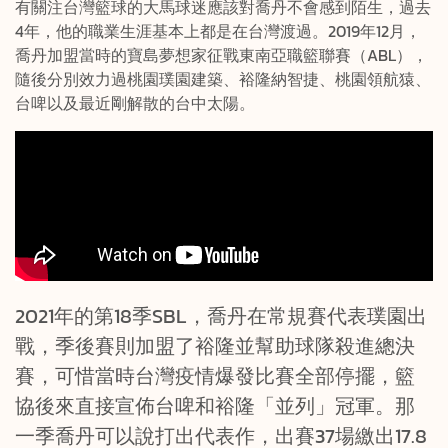
有關注台灣籃球的大馬球迷應該對喬丹不會感到陌生，過去
4年，他的職業生涯基本上都是在台灣渡過。2019年12月，
喬丹加盟當時的寶島夢想家征戰東南亞職籃聯賽（ABL），
隨後分別效力過桃園璞園建築、裕隆納智捷、桃園領航猿、
台啤以及最近剛解散的台中太陽。
2021年的第18季SBL，喬丹在常規賽代表璞園出
戰，季後賽則加盟了裕隆並幫助球隊殺進總決
賽，可惜當時台灣疫情爆發比賽全部停擺，籃
協後來直接宣佈台啤和裕隆「並列」冠軍。那
一季喬丹可以說打出代表作，出賽37場繳出17.8