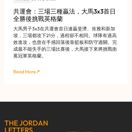
共運會：三場三種贏法，大馬3x3首日
全勝後挑戰英格蘭
大馬男子3x3在共運會首日連贏斐濟、肯雅和新加
坡，三場都攻下21分，過程卻不相同。球隊有過高
效進攻，也曾在手感回落後靠籃板和防守過關。完
成最不能失手的三場比賽後，大馬接下來將挑戰衛
冕冠軍英格蘭。
Read More
THE JORDAN
LETTERS