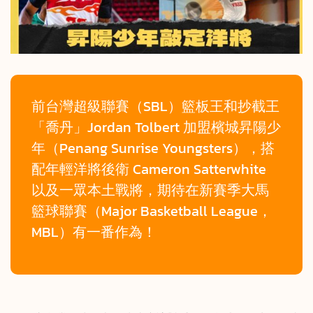
前台灣超級聯賽（SBL）籃板王和抄截王
「喬丹」Jordan Tolbert 加盟檳城昇陽少
年（Penang Sunrise Youngsters），搭
配年輕洋將後衛 Cameron Satterwhite
以及一眾本土戰將，期待在新賽季大馬
籃球聯賽（Major Basketball League，
MBL）有一番作為！