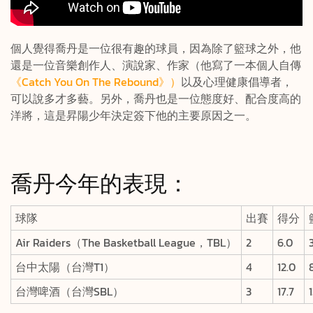
個人覺得喬丹是一位很有趣的球員，因為除了籃球之外，他
還是一位音樂創作人、演說家、作家（他寫了一本個人自傳
《Catch You On The Rebound》
）
以及心理健康倡導者，
可以說多才多藝。另外，喬丹也是一位態度好、配合度高的
洋將，這是昇陽少年決定簽下他的主要原因之一。
喬丹今年的表現：
球隊
出賽
得分
Air Raiders（The Basketball League，TBL）
2
6.0
台中太陽（台灣T1）
4
12.0
台灣啤酒（台灣SBL）
3
17.7
1