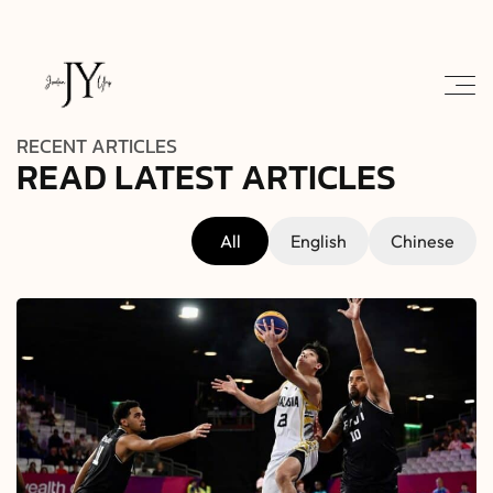
RECENT ARTICLES
READ LATEST ARTICLES
All
English
Chinese