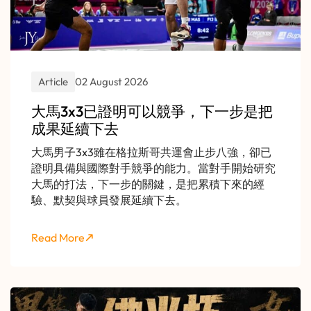
Article
02 August 2026
大馬3x3已證明可以競爭，下一步是把
成果延續下去
大馬男子3x3雖在格拉斯哥共運會止步八強，卻已
證明具備與國際對手競爭的能力。當對手開始研究
大馬的打法，下一步的關鍵，是把累積下來的經
驗、默契與球員發展延續下去。
Read More