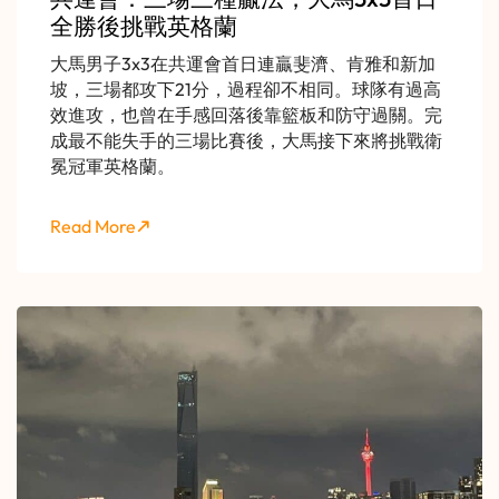
全勝後挑戰英格蘭
大馬男子3x3在共運會首日連贏斐濟、肯雅和新加
坡，三場都攻下21分，過程卻不相同。球隊有過高
效進攻，也曾在手感回落後靠籃板和防守過關。完
成最不能失手的三場比賽後，大馬接下來將挑戰衛
冕冠軍英格蘭。
Read More