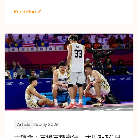
Read More
Article
26 July 2026
共運會：三場三種贏法，大馬3x3首日